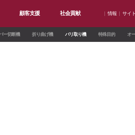
顧客支援
社会貢献
情報
サイ
バー切断機
折り曲げ機
バリ取り機
特殊目的
オ
公知事項
切断機
∨
HKインサイト
社会貢献概要
ギャラリー
資料室
社会貢献活動
お問い合わせ
活動検討
∨
ション
インサイ
ド