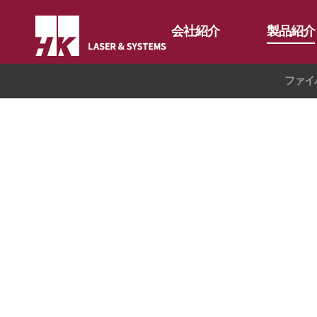
会社紹介
製品紹介
ファイ
CEO
ファイバー
会社概要
折り曲げ機
RS3015
会社沿革
バリ取り機
FS3015
CI紹介
特殊目的
FL3015
価値経営
∨
オートメー
FS Oversized
溶接機
支社案内
∨
HKプロ・
企業精神
FO Series
ハイブリッ
ド
核心価値
Global Networks
Vision Statement
国内支社
海外支社